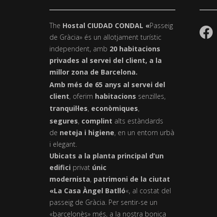
The
Hostal CIUDAD CONDAL «
Passeig
de Gràcia» és un allotjament turístic
independent, amb
20 habitacions
privades al servei del client, a la
millor zona de Barcelona.
Amb més de 65 anys al servei del
client
, oferim
habitacions
senzilles,
tranquil·les
,
econòmiques
,
segures
,
complint
alts estàndards
de
neteja i higiene
, en un entorn urbà
i elegant.
Ubicats a la planta principal d’un
edifici
privat
únic
modernista
,
patrimoni de la ciutat
«La Casa Àngel Batlló
«, al costat del
passeig de Gràcia. Per sentir-se un
«barcelonès» més, a la nostra bonica