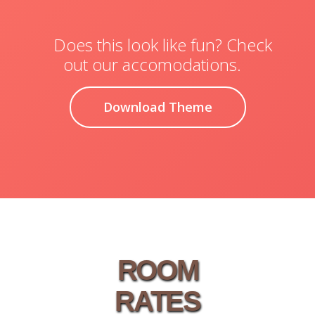
Does this look like fun? Check
out our accomodations.
Download Theme
ROOM
RATES