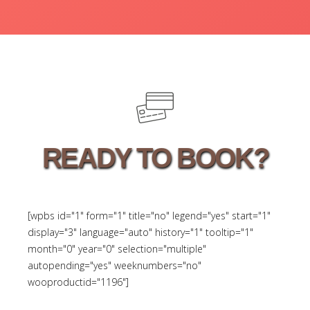
READY TO BOOK?
[wpbs id="1" form="1" title="no" legend="yes" start="1"
display="3" language="auto" history="1" tooltip="1"
month="0" year="0" selection="multiple"
autopending="yes" weeknumbers="no"
wooproductid="1196"]