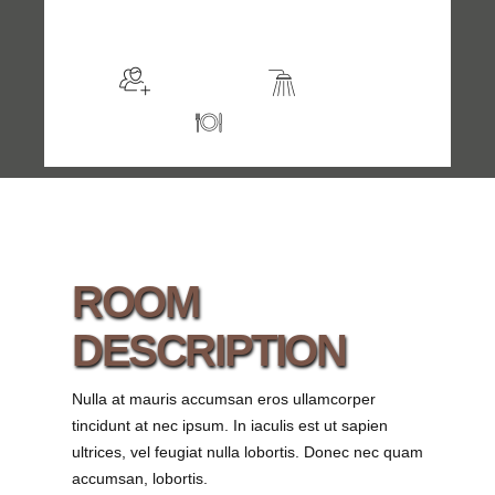
$149
/night
More info
Sleeps 2
En suite
Kitchen
ROOM
DESCRIPTION
Nulla at mauris accumsan eros ullamcorper
tincidunt at nec ipsum. In iaculis est ut sapien
ultrices, vel feugiat nulla lobortis. Donec nec quam
accumsan, lobortis.