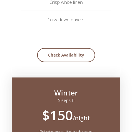
Crisp white linen
Cosy down duvets
Check Availability
Winter
Sleeps 6
$150
/night
Private en-suite bathroom